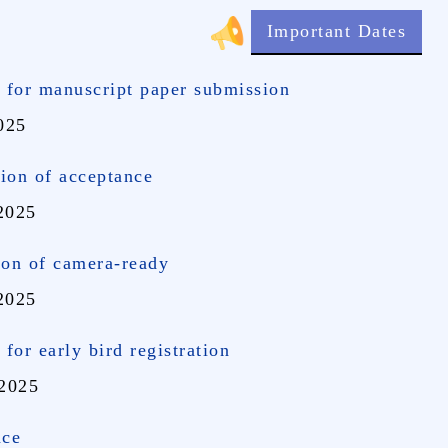
Important Dates
 for manuscript paper submission
2025
tion of acceptance
 2025
on of camera-ready
 2025
for early bird registration
2025
nce