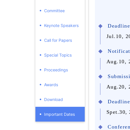
Committee
Keynote Speakers
Deadline
Jul.10, 
Call for Papers
Notifica
Special Topics
Aug
.10,
Proceedings
Submissi
Awards
Aug.20,
Download
Deadline 
Spet.30, 
Important Dates
Confere