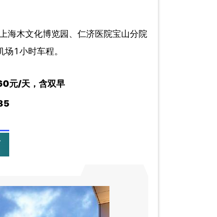
汇上海木文化博览园、仁济医院宝山分院
机场1小时车程。
60元/天，含双早
85
店