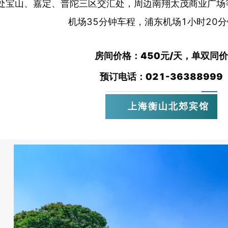
处宝山、嘉定、普陀三区交汇处，周边南翔太茂商业广场
机场35分钟车程，浦东机场1小时20
房间价格：
450元/天，
单
双
同价
预订电话：
021-36388999
上海衡山北郊宾馆